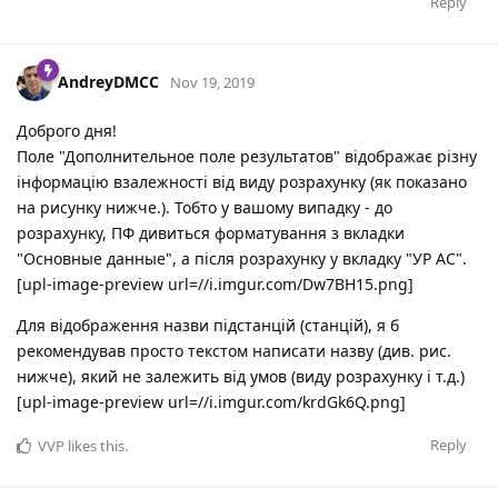
Reply
AndreyDMCC
Nov 19, 2019
Доброго дня!
Поле "Дополнительное поле результатов" відображає різну
інформацію взалежності від виду розрахунку (як показано
на рисунку нижче.). Тобто у вашому випадку - до
розрахунку, ПФ дивиться форматування з вкладки
"Основные данные", а після розрахунку у вкладку "УР АС".
[upl-image-preview url=//i.imgur.com/Dw7BH15.png]
Для відображення назви підстанцій (станцій), я б
рекомендував просто текстом написати назву (див. рис.
нижче), який не залежить від умов (виду розрахунку і т.д.)
[upl-image-preview url=//i.imgur.com/krdGk6Q.png]
Reply
VVP
likes this
.