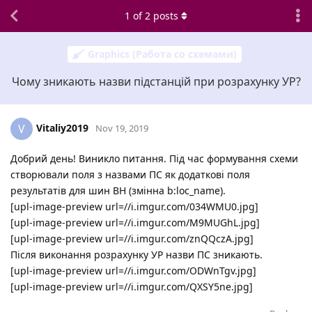
1
of
2
posts
Graphics (Работа со схемами)
Чому зникають назви підстанцій при розрахунку УР?
Vitaliy2019
V
Nov 19, 2019
Добрий день! Виникло питання. Під час формування схеми
створювали поля з назвами ПС як додаткові поля
результатів для шин ВН (змінна b:loc_name).
[upl-image-preview url=//i.imgur.com/034WMU0.jpg]
[upl-image-preview url=//i.imgur.com/M9MUGhL.jpg]
[upl-image-preview url=//i.imgur.com/znQQczA.jpg]
Після виконання розрахунку УР назви ПС зникають.
[upl-image-preview url=//i.imgur.com/ODWnTgv.jpg]
[upl-image-preview url=//i.imgur.com/QXSY5ne.jpg]