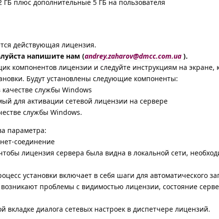
 2 ГБ плюс дополнительные 5 ГБ на пользователя
уется действующая лицензия.
алуйста напишите нам (
andrey.zaharov@dmcc.com.ua
).
щик компонентов лицензии и следуйте инструкциям на экране, 
тановки. Будут установлены следующие компоненты:
 качестве службы Windows
мый для активации сетевой лицензии на сервере
честве службы Windows.
ва параметра:
рнет-соединение
 чтобы лицензия сервера была видна в локальной сети, необхо
оцесс установки включает в себя шаги для автоматического за
 возникают проблемы с видимостью лицензии, состояние серв
й вкладке диалога сетевых настроек в диспетчере лицензий.