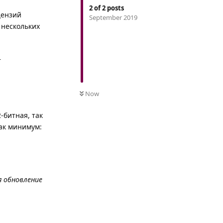
2
of
2
posts
цензий
September 2019
 нескольких
т
0
UNREAD
Now
-битная, так
ак минимум:
я обновление