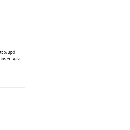
tcp/upd.
значен для
Reply