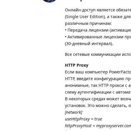
Онлайн-доступ является обязат
(Single User Edition), а также д
различным причинам:
• Передача лицензии (активация
• Активированные лицензии пр
(30-дневный интервал).
Все сетевые коммуникации испо
HTTP Proxy
Если ваш компьютер PowerFacto
HTTP, введите конфигурацию пр
анонимные, так HTTP прокси с 
схему аутентификации с автом
В некоторых средах может возн
установок. Это можно сделать, о
[network]
useHttpProxy = true
httpProxyHost = myproxyserver.co