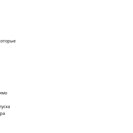
которые
димо
пуска
ера