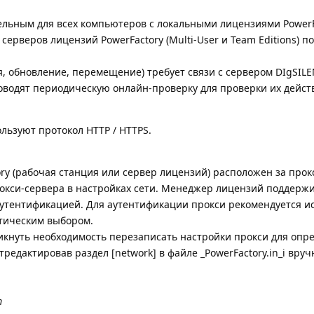
ельным для всех компьютеров с локальными лицензиями PowerF
ля серверов лицензий PowerFactory (Multi-User и Team Editions) п
, обновление, перемещение) требует связи с сервером DIgSILE
оводят периодическую онлайн-проверку для проверки их дейст
льзуют протокол HTTP / HTTPS.
ry (рабочая станция или сервер лицензий) расположен за про
окси-сервера в настройках сети. Менеджер лицензий поддержи
аутентификацией. Для аутентификации прокси рекомендуется и
атическим выбором.
икнуть необходимость перезаписать настройки прокси для опр
тредактировав раздел [network] в файле _PowerFactory.in_i вруч
m