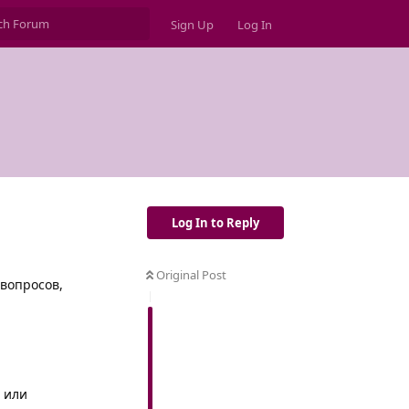
Sign Up
Log In
Log In to Reply
Original Post
 вопросов,
 или