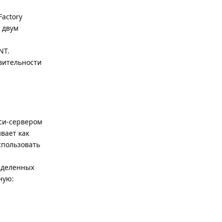
actory
о двум
NT.
вительности
кси-сервером
вает как
спользовать
еделенных
ную: