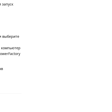
 запуск
и выберите
ш компьютер
owerFactory
ав
Reply