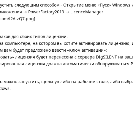
устить следующим способом - Открытие меню «Пуск» Windows и
риложения → PowerFactory2019 → LicenceManager
.com/l2AtzQ7.png]
аков для обоих типов лицензий.
а компьютере, на котором вы хотите активировать лицензию, 
м вам будет предложено ввести «Ключ активации»:
овать» лицензия будет перенесена с сервера DIgSILENT на ва
ивированная лицензия должна автоматически обнаруживаться P
го можно запустить, щелкнув либо на рабочем столе, либо выбр
dows.