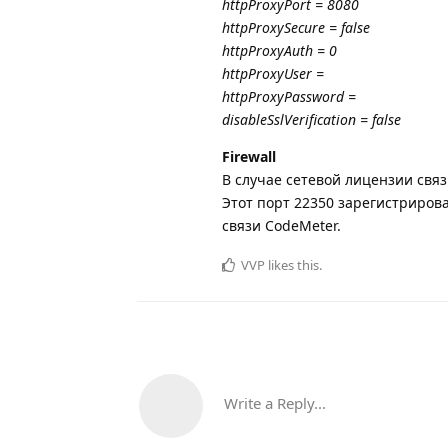
httpProxyPort = 8080
httpProxySecure = false
httpProxyAuth = 0
httpProxyUser =
httpProxyPassword =
disableSslVerification = false
Firewall
В случае сетевой лицензии свя
Этот порт 22350 зарегистрирова
связи CodeMeter.
VVP
likes this
.
Write a Reply...