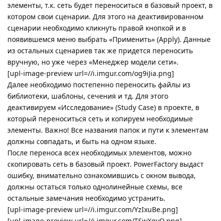
элементы, т.к. сеть будет переноситься в базовый проект, в
котором свои сценарии. Для этого на деактивированном
сценарии необходимо кликнуть правой кнопкой и в
появившемся меню выбрать «Применить» (Apply). Данные
из остальных сценариев так же придется переносить
вручную, но уже через «Менеджер модели сети».
[upl-image-preview url=//i.imgur.com/og9iJia.png]
Далее необходимо постепенно переносить файлы из
библиотеки, шаблоны, сечения и тд. Для этого
деактивируем «Исследование» (Study Case) в проекте, в
который переноситься сеть и копируем необходимые
элементы. Важно! Все названия папок и пути к элементам
должны совпадать, и быть на одном языке.
После переноса всех необходимых элементов, можно
скопировать сеть в базовый проект. PowerFactory выдаст
ошибку, внимательно ознакомившись с окном вывода,
должны остаться только однолинейные схемы, все
остальные замечания необходимо устранить.
[upl-image-preview url=//i.imgur.com/YzIxuBe.png]
[upl-image-preview url=//i.imgur.com/TSwXqyO.png]