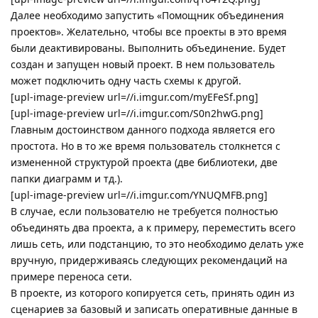
Далее необходимо запустить «Помощник объединения
проектов». Желательно, чтобы все проекты в это время
были деактивированы. Выполнить объединение. Будет
создан и запущен новый проект. В нем пользователь
может подключить одну часть схемы к другой.
[upl-image-preview url=//i.imgur.com/myEFeSf.png]
[upl-image-preview url=//i.imgur.com/S0n2hwG.png]
Главным достоинством данного подхода является его
простота. Но в то же время пользователь столкнется с
измененной структурой проекта (две библиотеки, две
папки диаграмм и тд.).
[upl-image-preview url=//i.imgur.com/YNUQMFB.png]
В случае, если пользователю не требуется полностью
объединять два проекта, а к примеру, переместить всего
лишь сеть, или подстанцию, то это необходимо делать уже
вручную, придерживаясь следующих рекомендаций на
примере переноса сети.
В проекте, из которого копируется сеть, принять один из
сценариев за базовый и записать оперативные данные в