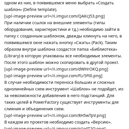
одном из них, в появившемся меню выбрать «Создать
шаблон» (Define template).
[upl-image-preview url=//i.imgur.com/QAKcJ53.png]
При наличии ссылок на внешние элементы (типы
оборудования, характеристики и тд.) необходимо зайти в
папку с созданным шаблоном, дважды кликнуть на него, в
появившемся окне нажать кнопку «Сжать» (Pack). Таким
образом внутри шаблона создастся папка «Библиотека»
(Library) в которую упакованы все необходимые элементы.
После этого шаблон можно скопировать в другой проект.
[upl-image-preview url=//i.imgur.com/dWHrOKQ.png]
[upl-image-preview url=//i.imgur.com/FLr5Ft0.png]
В случае необходимости переноса больших и сложных
однолинейных схем инструмент «Шаблон» не подойдет, из-
за невозможности добавления в него подстанций. Для
таких целей в PowerFactory существует инструменты для
слияния и объединения схем.
[upl-image-preview url=//i.imgur.com/8H5wTpV.png]
В каждом из проектов необходимо создать «Версию».
[upl-image-preview url=//i.imgur.com/q1o4T2Q.png]