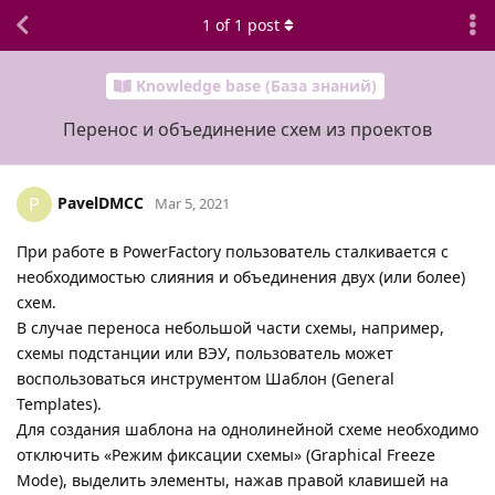
1
of
1
post
Knowledge base (База знаний)
Перенос и объединение схем из проектов
PavelDMCC
P
Mar 5, 2021
При работе в PowerFactory пользователь сталкивается с
необходимостью слияния и объединения двух (или более)
схем.
В случае переноса небольшой части схемы, например,
схемы подстанции или ВЭУ, пользователь может
воспользоваться инструментом Шаблон (General
Templates).
Для создания шаблона на однолинейной схеме необходимо
отключить «Режим фиксации схемы» (Graphical Freeze
Mode), выделить элементы, нажав правой клавишей на